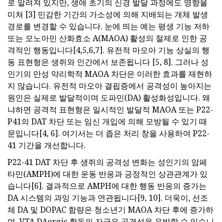
로 알려져 있지만, 생애 초기의 신경 발달 과정에도 영향을
미쳐 [3] 민감한 기간의 가소성에 의해 지배되는 개체 발생
경로를 변경할 수 있습니다. 눈에 띄는 예는 평생 기능 저하
또는 모노아민 산화효소 A(MAOA) 활성의 절제로 인한 공
격적인 행동입니다[4,5,6,7]. 유전적 마오아 기능 상실의 행
동 표현형은 생쥐와 인간에서 보존됩니다 [5, 8]. 그러나 성
인기의 만성 약리학적 MAOA 차단은 이러한 효과를 재현하
지 않습니다. 유전적 마오아 결핍증에서 공격성이 높아지는
원인은 실제로 발달적이며 도파민(DA) 활성화성입니다. 왜
냐하면 공격적 표현형은 일시적인 발달적 MAOA 또는 P22-
P41의 DAT 차단 또는 임신 개입에 의해 모방될 수 있기 때
문입니다[4, 6]. 여기서는 더 좁은 처리 창을 사용하여 P22-
41 기간을 개선합니다.
P22-41 DAT 차단 후 생쥐의 공격성 변화는 성인기의 암페
타민(AMPH)에 대한 운동 반응과 긍정적인 상관관계가 있
습니다[6]. 결과적으로 AMPH에 대한 행동 반응의 증가는
DA 시스템의 과잉 기능과 연관됩니다[9, 10]. 더욱이, 선조
체 DA 및 DOPAC 함량은 청소년기 MAOA 차단 후에 증가하
며, VTA DAergic 활동의 자극은 공격성을 유발할 수 있습니