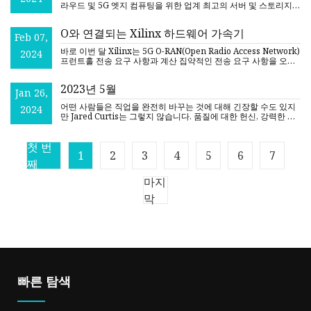
라우드 및 5G 엣지 컴퓨팅을 위한 업계 최고의 서버 및 스토리지
솔루션 제공업체인 MiTAC Computing Technology가 최신
O와 연결되는 Xilinx 하드웨어 가속기
Feb 07,
바로 이번 달 Xilinx는 5G O-RAN(Open Radio Access Network)
2024
프런트홀 전송 요구 사항과 계산 집약적인 전송 요구 사항을 오프
로드하도록 설계된 새로운 하드웨어 가속기 카드인 T1을 공개
2023년 5월
Jan 26,
어떤 사람들은 직업을 완전히 바꾸는 것에 대해 긴장할 수도 있지
2024
만 Jared Curtis는 그렇지 않습니다. 품질에 대한 헌신, 강력한 의
사소통 기술, 항상 학습에 대한 관심으로 인해 Jared Curtis는
첫 번
1
2
3
4
5
6
7
째
마지
막
빠른 탐색