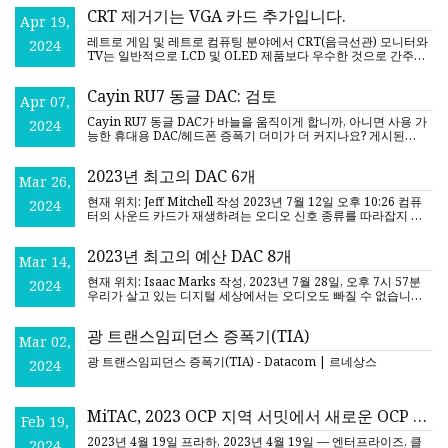
CRT 제거기는 VGA 카드 추가입니다.
Apr 19,
레트로 게임 및 레트로 컴퓨팅 분야에서 CRT(음극선관) 모니터와
2024
TV는 일반적으로 LCD 및 OLED 제품보다 우수한 것으로 간주됩
니다. 그 이유는 대부분의 빈티지 콘솔이
Cayin RU7 동글 DAC: 검토
Apr 07,
Cayin RU7 동글 DAC가 바늘을 움직이게 합니까, 아니면 사용 가
2024
능한 휴대용 DAC/헤드폰 증폭기 더미가 더 커지나요? 게시된
Flipboard Reddit Pinterest Whatsapp Whatsap
2023년 최고의 DAC 6개
Mar 26,
현재 위치: Jeff Mitchell 작성 2023년 7월 12일 오후 10:26 컴퓨
2024
터의 사운드 카드가 재생하려는 오디오 신호 종류를 따라잡지 못
할까 걱정되시나요? 훌륭한 디지털-아날로그 변환기
2023년 최고의 예산 DAC 8개
Mar 14,
현재 위치: Isaac Marks 작성, 2023년 7월 28일, 오후 7시 57분
2024
우리가 살고 있는 디지털 세상에서는 오디오도 빠질 수 없습니다.
우리가 듣는 대부분의 음악은 DAC나 디지털 방식으로 저장되어
광 트랜스임피던스 증폭기(TIA)
Mar 02,
광 트랜스임피던스 증폭기(TIA) - Datacom | 르네상스
2024
MiTAC, 2023 OCP 지역 서밋에서 새로운 OCP 솔
Feb 19,
루션 선보여
2023년 4월 19일 프라하, 2023년 4월 19일 — 엔터프라이즈, 클
2024