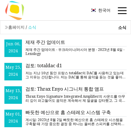
한국어
홈페이지
/
소식
소식
제재 주간 업데이트
Jun 06,
제재 주간 업데이트 - 우크라이나/러시아 분쟁 - 2023년 8월 4일 -
2024
Lexology
검토: totaldac d1
May 25,
저는 지난 10년 동안 프랑스 totaldac의 DAC를 사용하고 있는데
2024
그 이유는 간단합니다. 저는 DAC를 통해 음악을 듣는 것을 좋아합
니다. 그래 사랑은 듣기 때문에 좋아하지 않아
검토: Thrax Enyo 시그니처 통합 앰프
May 13,
Thrax Enyo Signature Integrated Amplifier의 사운드를 아무
2024
리 깊이 파고들어도 음악은 계속해서 제 얼굴을 강타했고, 그 곡을
넘어서 들으려는 모든 시도를 좌절시켰습니다. "비판적인
빠듯한 예산으로 홈 스테레오 시스템 구축
May 01,
게시일: 2023년 8월 2일 빠듯한 예산으로 홈 스테레오 시스템을
2024
구축할 때 가장 중요한 결정 중 하나는 올바른 스피커를 선택하는
것입니다. 스피커 당신